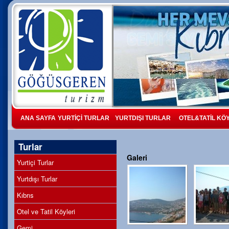
ANA SAYFA
YURTİÇİ TURLAR
YURTDIŞI TURLAR
OTEL&TATİL KÖ
Turlar
Galeri
Yurtiçi Turlar
Yurtdışı Turlar
Kıbrıs
Otel ve Tatil Köyleri
Gemi