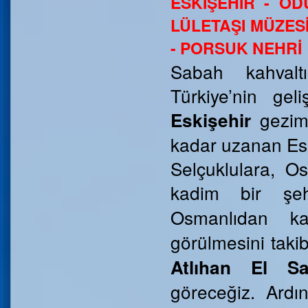
ESKİŞEHİR - O
LÜLETAŞI MÜZESİ
- PORSUK NEHRİ
Sabah kahvalt
Türkiye’nin gel
gezimi
Eskişehir
kadar uzanan Eski
Selçuklulara, O
kadim bir ş
Osmanlıdan 
görülmesini tak
Atlıhan El San
göreceğiz. Ard