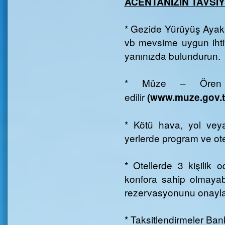
ACENTANIZIN TAVSİY
* Gezide Yürüyüş Ayak
vb mevsime uygun ihtiy
yanınızda bulundurun.
* Müze – Ören y
edilir
(www.muze.gov.tr
* Kötü hava, yol vey
yerlerde program ve ote
* Otellerde 3 kişilik 
konfora sahip olmayabi
rezervasyonunu onayla
* Taksitlendirmeler Ban