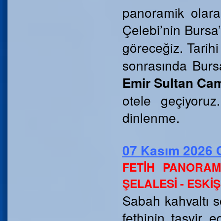
panoramik olara
Çelebi’nin Bursa
göreceğiz. Tarih
sonrasında Burs
Emir Sultan Cam
otele geçiyoru
dinlenme.
07 Kasım 2026 
FETİH PANORAM
ŞELALESİ - ESKİ
Sabah kahvaltı s
fethinin tasvir