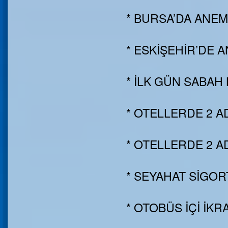
* BURSA’DA ANE
* ESKİŞEHİR’DE
* İLK GÜN SABAH 
* OTELLERDE 2 A
* OTELLERDE 2 A
* SEYAHAT SİGORT
* OTOBÜS İÇİ İKR