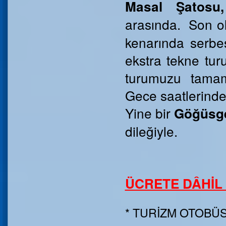
Masal Şatosu
arasında.
Son o
kenarında serbes
ekstra tekne tur
turumuzu tamam
Gece saatlerinde
Yine bir
Göğüsge
dileğiyle.
ÜCRETE DÂHİL
* TURİZM OTOBÜS