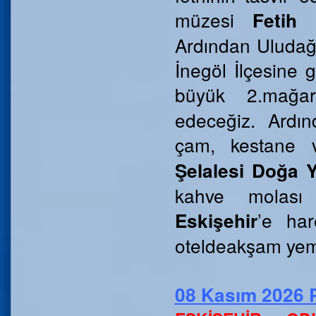
müzesi
Fetih
Ardından Uludağ’ı
İnegöl İlçesine g
büyük 2.mağa
edeceğiz. Ardın
çam, kestane 
Şelalesi Doğa 
kahve molası ve
’e har
Eskişehir
oteldeakşam yem
08 Kasım 2026 