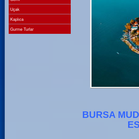
Uçak
Kaplıca
Gurme Turlar
BURSA MUD
ES