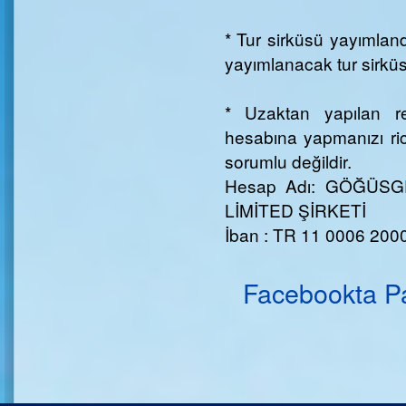
* Tur sirküsü yayımlandı
yayımlanacak tur sirküsü
* Uzaktan yapılan re
hesabına yapmanızı ri
sorumlu değildir.
Hesap Adı: GÖĞÜSG
LİMİTED ŞİRKETİ
İban : TR 11 0006 200
Facebookta P