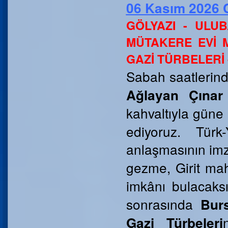
06 Kasım 2026 
GÖLYAZI - ULU
MÜTAKERE EVİ 
GAZİ TÜRBELERİ 
Sabah saatlerin
Ağlayan Çınar
kahvaltıyla güne
ediyoruz.
Türk
anlaşmasının imz
gezme, Girit ma
imkânı bulacaksı
sonrasında
Bur
Gazi Türbeleri