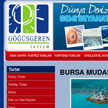
ANA SAYFA
YURTİÇİ TURLAR
YURTDIŞI TURLAR
OTEL&TATİL KÖ
Turlar
BURSA MUDAN
Yurtiçi Turlar
Yurtdışı Turlar
Kıbrıs
Otel ve Tatil Köyleri
Gemi